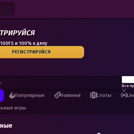
СТРИРУЙСЯ
 100FS и 100% к депу
РЕГИСТРИРУЙСЯ
Все п
Популярные
Новинки
Слоты
Li
льные игры
рные