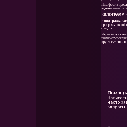
Платформа предла
адаптивному инте
КИЛОГРАММ 
КилоГрамм Ка
программное обес
средств.
Игрокам доступны
помогает своевре
круглосуточно, п
Помощ
Написать
Часто з
вопросы